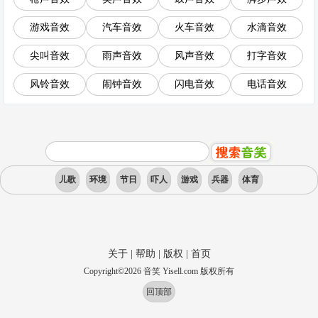
游戏音效
汽车音效
火车音效
水滴音效
尖叫音效
雨声音效
风声音效
打字音效
风铃音效
闹钟音效
闪电音效
电话音效
儿歌
环境
节日
吓人
游戏
兵器
体育
关于
|
帮助
|
版权
|
首页
Copyright
©
2026
音笑 Yisell.com 版权所有
回顶部