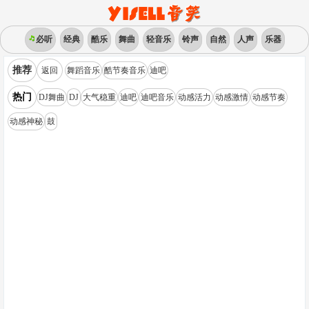
必听
经典
酷乐
舞曲
轻音乐
铃声
自然
人声
乐器
推荐
返回
舞蹈音乐
酷节奏音乐
迪吧
热门
DJ舞曲
DJ
大气稳重
迪吧
迪吧音乐
动感活力
动感激情
动感节奏
动感神秘
鼓