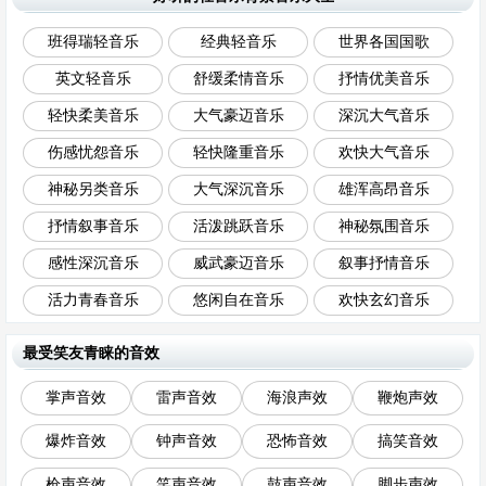
班得瑞轻音乐
经典轻音乐
世界各国国歌
英文轻音乐
舒缓柔情音乐
抒情优美音乐
轻快柔美音乐
大气豪迈音乐
深沉大气音乐
伤感忧怨音乐
轻快隆重音乐
欢快大气音乐
神秘另类音乐
大气深沉音乐
雄浑高昂音乐
抒情叙事音乐
活泼跳跃音乐
神秘氛围音乐
感性深沉音乐
威武豪迈音乐
叙事抒情音乐
活力青春音乐
悠闲自在音乐
欢快玄幻音乐
最受笑友青睐的音效
掌声音效
雷声音效
海浪声效
鞭炮声效
爆炸音效
钟声音效
恐怖音效
搞笑音效
枪声音效
笑声音效
鼓声音效
脚步声效