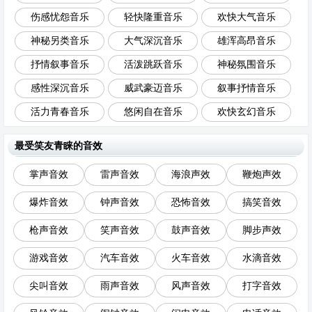
伤感忧怨音乐
轻快隆重音乐
欢快大气音乐
神秘另类音乐
大气深沉音乐
雄浑高昂音乐
抒情叙事音乐
活泼跳跃音乐
神秘氛围音乐
感性深沉音乐
威武豪迈音乐
叙事抒情音乐
活力青春音乐
悠闲自在音乐
欢快玄幻音乐
最受笑友青睐的音效
掌声音效
雷声音效
海浪声效
鞭炮声效
爆炸音效
钟声音效
恐怖音效
搞笑音效
枪声音效
笑声音效
鼓声音效
脚步声效
游戏音效
汽车音效
火车音效
水滴音效
尖叫音效
雨声音效
风声音效
打字音效