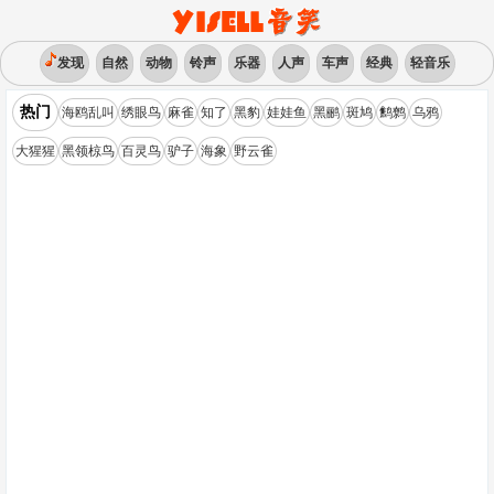
发现
自然
动物
铃声
乐器
人声
车声
经典
轻音乐
热门
海鸥乱叫
绣眼鸟
麻雀
知了
黑豹
娃娃鱼
黑鹂
斑鸠
鹪鹩
乌鸦
大猩猩
黑领椋鸟
百灵鸟
驴子
海象
野云雀