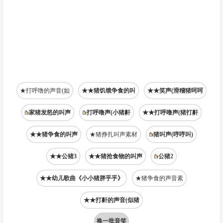
★打呼噜的声音(如
★★猪饥饿争食的叫
★★笑声(滑稽猪呵呵
家猪发怒的叫声
打呼噜声(小猪鼾
★★打呼噜声(猪打鼾
★★猪争食的叫声
★猪挣扎叫声素材
猪叫声(哼哼叫)
★★公猪3
★★猪抢食物的叫声
公猪2
★★幼儿歌曲《小小猪胖乎乎》
★猪争食的声音素
★★打鼾的声音(似猪
换一批音笑