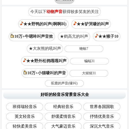
今天以下
动物声音
获得较多笑友的关注
★★野鸭的叫声(啊啊叫)
★★驴哭嚎的叫声
10万+牛嗯哞叫声音效
★鹤高亢的叫声
★★猴子10
★大灰熊的吼叫声
蟾蜍7
★★野外松鸦嘎嘎叫声
蝙蝠31
10万+小猫嚎叫的声音
大猩猩31
驼鹿的声音(嚎叫)
好听的轻音乐背景音乐大全
班得瑞轻音乐
经典轻音乐
世界各国国歌
英文轻音乐
舒缓柔情音乐
抒情优美音乐
轻快柔美音乐
大气豪迈音乐
深沉大气音乐