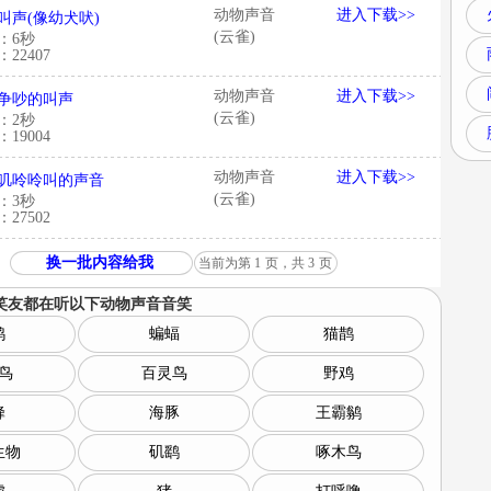
动物声音
进入下载>>
叫声(像幼犬吠)
(云雀)
：6秒
22407
动物声音
进入下载>>
争吵的叫声
(云雀)
：2秒
19004
动物声音
进入下载>>
叽呤呤叫的声音
(云雀)
：3秒
27502
换一批内容给我
当前为第
1
页，共
3
页
笑友都在听以下
动物声音音笑
鸥
蝙蝠
猫鹊
鸟
百灵鸟
野鸡
蜂
海豚
王霸鹟
生物
矶鹞
啄木鸟