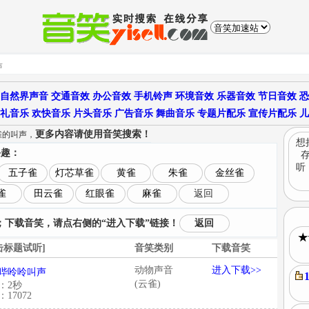
自然界声音
交通音效
办公音效
手机铃声
环境音效
乐器音效
节日音效
恐
礼音乐
欢快音乐
片头音乐
广告音乐
舞曲音乐
专题片配乐
宣传片配乐
儿
更多内容请使用音笑搜索！
雀的叫声，
想
兴趣：
听
五子雀
灯芯草雀
黄雀
朱雀
金丝雀
雀
田云雀
红眼雀
麻雀
返回
下载音笑，请点右侧的“进入下载”链接！
返回
★
击标题试听]
音笑类别
下载音笑
动物声音
进入下载>>
哔呤呤叫声
(云雀)
：2秒
17072