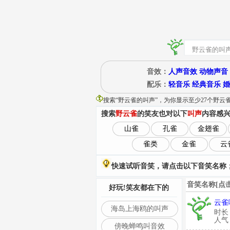
音效：
人声音效
动物声音
配乐：
轻音乐
经典音乐
婚
搜索“
野云雀的叫声
”
，为你显示至少27个野云
搜索
野云雀
的笑友也对以下
叫声
内容感
山雀
孔雀
金翅雀
雀类
金雀
云
快速试听音笑，请点击以下音笑名称；
音笑名称[点
好玩!笑友都在下的
云雀
海岛上海鸥的叫声
时长
人气：
傍晚蝉鸣叫音效