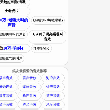
天鹅的声音(清嗓)
★老虎17
10万+老猫大叫的
矶鹞的叫声(啾啾啾)
声音
猩猩啊啊叫的声音
★★鸭子明亮嘎嘎叫
音效
10万+狗叫4
恐怖生物６
猩猩生气的叫声
笑友最喜爱的音效推荐
掌声音效
雷声音效
海浪声效
鞭炮声效
爆炸音效
钟声音效
搞笑音效
枪声音效
笑声音效
鼓声音效
脚步声效
汽车音效