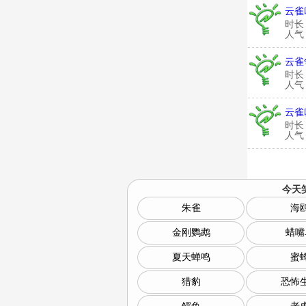
云雀
时长
人气：
云雀
时长
人气：
云雀
时长
人气：
今天
朱雀
海
金刚鹦鹉
蜡嘴
夏天蝉鸣
蜜
猎豹
恐怖