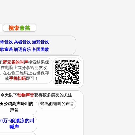
怖音效
兵器音效
游戏音效
歌童谣
朗诵音乐
各国国歌
把
野云雀的叫声
搜索结果保
存在电脑上或分享给朋友收
，在右侧二维码上右键保存
或
手机扫码
即可！
今天以下
动物声音
获得较多笑友的关注
★公鸡高声啼叫的
蝉鸣似蛙叫的声音
声音
10万+狼凄凉的叫
喊声