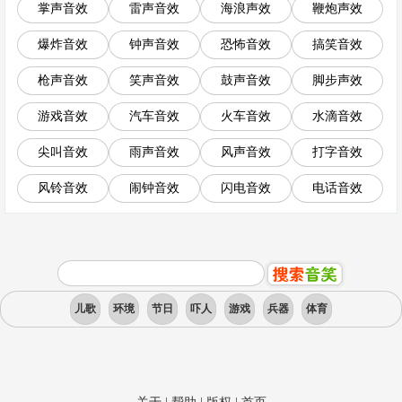
掌声音效
雷声音效
海浪声效
鞭炮声效
爆炸音效
钟声音效
恐怖音效
搞笑音效
枪声音效
笑声音效
鼓声音效
脚步声效
游戏音效
汽车音效
火车音效
水滴音效
尖叫音效
雨声音效
风声音效
打字音效
风铃音效
闹钟音效
闪电音效
电话音效
儿歌
环境
节日
吓人
游戏
兵器
体育