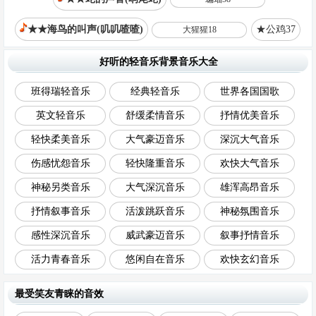
★★海鸟的叫声(叽叽喳喳)
★公鸡37
大猩猩18
好听的轻音乐背景音乐大全
班得瑞轻音乐
经典轻音乐
世界各国国歌
英文轻音乐
舒缓柔情音乐
抒情优美音乐
轻快柔美音乐
大气豪迈音乐
深沉大气音乐
伤感忧怨音乐
轻快隆重音乐
欢快大气音乐
神秘另类音乐
大气深沉音乐
雄浑高昂音乐
抒情叙事音乐
活泼跳跃音乐
神秘氛围音乐
感性深沉音乐
威武豪迈音乐
叙事抒情音乐
活力青春音乐
悠闲自在音乐
欢快玄幻音乐
最受笑友青睐的音效