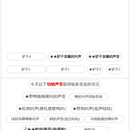
驴子4
★★驴子哀嚎的叫声
★★驴子哀嚎的声音
驴子5
驴子1
★驴子3
★驴子2
今天以下
动物声音
获得较多笑友的关注
★野鸭咯咯噶叫的声音
蝉的叫声回响音效
★松鸦叫声(挣扎喳喳鸣叫)
★野鸽叫声(低声咕咕)
绿鹃鸟唧唧啾叫声
鹤的声音(低沉咕咕)
乌鸦粗哑的啊叫声
★★蛇的声音(响尾蛇)
蝙蝠58