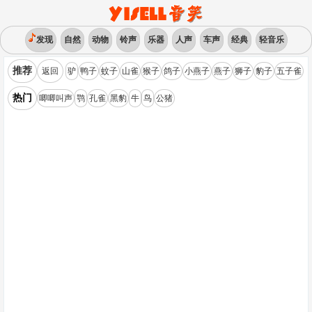
发现
自然
动物
铃声
乐器
人声
车声
经典
轻音乐
推荐
返回
驴
鸭子
蚊子
山雀
猴子
鸽子
小燕子
燕子
狮子
豹子
五子雀
热门
唧唧叫声
鹗
孔雀
黑豹
牛
鸟
公猪