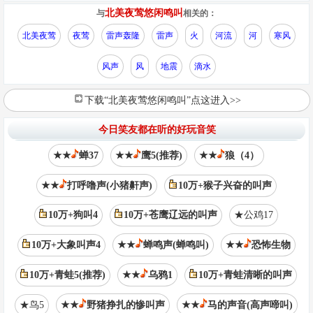
北美夜莺悠闲鸣叫
与
相关的：
北美夜莺
夜莺
雷声轰隆
雷声
火
河流
河
寒风
风声
风
地震
滴水
下载“北美夜莺悠闲鸣叫”点这进入>>
今日笑友都在听的好玩音笑
★★
蝉37
★★
鹰5(推荐)
★★
狼（4）
★★
打呼噜声(小猪鼾声)
10万+猴子兴奋的叫声
10万+狗叫4
10万+苍鹰辽远的叫声
★公鸡17
10万+大象叫声4
★★
蝉鸣声(蝉鸣叫)
★★
恐怖生物
10万+青蛙5(推荐)
★★
乌鸦1
10万+青蛙清晰的叫声
★鸟5
★★
野猪挣扎的惨叫声
★★
马的声音(高声啼叫)