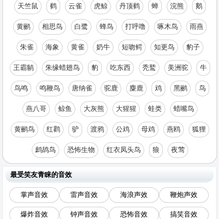
天竺鼠
鹤
云雀
虎鲸
丹顶鹤
蝉
浣熊
鹅
黄鹂
相思鸟
白鹭
蜂鸟
打呼噜
啄木鸟
雨燕
朱雀
海象
黄雀
奶牛
短吻鳄
知更鸟
豹子
王霸鹟
朱缘蜡翅鸟
豹
吃东西
秃鹫
美洲驼
牛
鸟鸣
鸣鞭鸟
唐纳雀
驼鹿
麋鹿
鸡
黑鹂
鸟
燕八哥
鲸鱼
大灰熊
大猩猩
蛙类
蜡嘴鸟
黄鹂鸟
红鹳
驴
渡鸦
公鸡
母鸡
燕鸥
狐狸
鹧鸪鸟
恐怖生物
红衣凤头鸟
狼
夜莺
最受笑友青睐的音效
掌声音效
雷声音效
海浪声效
鞭炮声效
爆炸音效
钟声音效
恐怖音效
搞笑音效