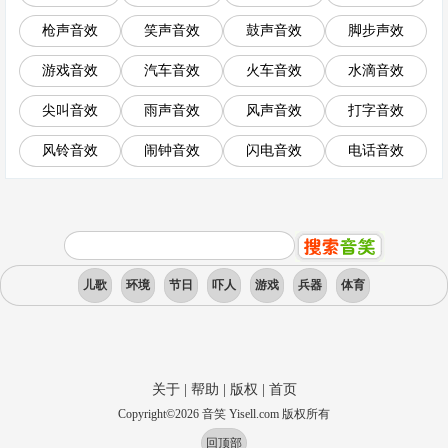
枪声音效
笑声音效
鼓声音效
脚步声效
游戏音效
汽车音效
火车音效
水滴音效
尖叫音效
雨声音效
风声音效
打字音效
风铃音效
闹钟音效
闪电音效
电话音效
儿歌
环境
节日
吓人
游戏
兵器
体育
关于
|
帮助
|
版权
|
首页
Copyright
©
2026
音笑 Yisell.com 版权所有
回顶部