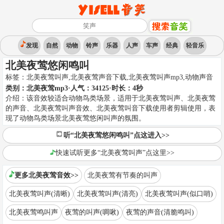
发现
自然
动物
铃声
乐器
人声
车声
经典
轻音乐
北美夜莺悠闲鸣叫
标签：
北美夜莺叫声,北美夜莺声音下载,北美夜莺叫声mp3
,
动物声音
类别：
北美夜莺mp3
·人气：34125
·时长：
4
秒
介绍：
该音效较适合动物鸟类场景，适用于北美夜莺叫声、北美夜莺
的声音、北美夜莺叫声音效、北美夜莺叫音下载使用者剪辑使用，表
现了动物鸟类场景北美夜莺悠闲叫声的氛围。
听“北美夜莺悠闲鸣叫”点这进入>>
快速试听更多“北美夜莺叫声”点这里>>
更多北美夜莺音效>>
北美夜莺有节奏的叫声
北美夜莺叫声(清晰)
北美夜莺叫声(清亮)
北美夜莺叫声(似口哨)
北美夜莺鸣叫声
夜莺的叫声(啁啾)
夜莺的声音(清脆鸣叫)