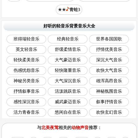
★★
青蛙3
好听的轻音乐背景音乐大全
班得瑞轻音乐
经典轻音乐
世界各国国歌
英文轻音乐
舒缓柔情音乐
抒情优美音乐
轻快柔美音乐
大气豪迈音乐
深沉大气音乐
伤感忧怨音乐
轻快隆重音乐
欢快大气音乐
神秘另类音乐
大气深沉音乐
雄浑高昂音乐
抒情叙事音乐
活泼跳跃音乐
神秘氛围音乐
感性深沉音乐
威武豪迈音乐
叙事抒情音乐
活力青春音乐
悠闲自在音乐
欢快玄幻音乐
与
北美夜莺
相关的
动物声音
推荐：