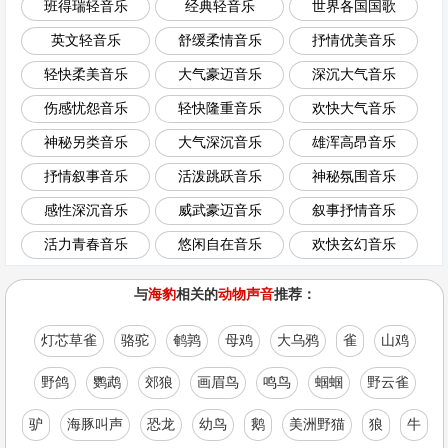
班得瑞轻音乐
经典轻音乐
世界各国国歌
英文轻音乐
舒缓柔情音乐
抒情优美音乐
轻快柔美音乐
大气豪迈音乐
深沉大气音乐
伤感忧怨音乐
轻快隆重音乐
欢快大气音乐
神秘另类音乐
大气深沉音乐
雄浑高昂音乐
抒情叙事音乐
活泼跳跃音乐
神秘氛围音乐
感性深沉音乐
威武豪迈音乐
叙事抒情音乐
活力青春音乐
悠闲自在音乐
欢快玄幻音乐
与
海豹
相关的
动物声音
推荐：
灯芯草雀
骆驼
鹌鹑
母鸡
大乌鸦
雀
山鸡
野鸽
鹦鹉
郊狼
画眉鸟
鸣鸟
蝈蝈
野云雀
驴
海豚叫声
恐龙
幼鸟
鹅
美洲野猫
狼
牛