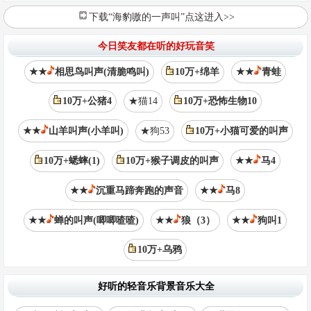
下载“海豹嗷的一声叫”点这进入>>
今日笑友都在听的好玩音笑
★★
相思鸟叫声(清脆鸣叫)
10万+绵羊
★★
青蛙
10万+公猪4
★猫14
10万+恐怖生物10
★★
山羊叫声(小羊叫)
★狗53
10万+小猫可爱的叫声
10万+蟋蟀(1)
10万+猴子调皮的叫声
★★
马4
★★
沉重马蹄奔跑的声音
★★
马8
★★
蝉的叫声(唧唧喳喳)
★★
狼（3）
★★
狗叫1
10万+乌鸦
好听的轻音乐背景音乐大全