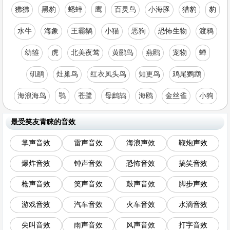
狒狒
黑豹
蟋蟀
鹰
百灵鸟
小海豚
猎豹
豹
水牛
海象
王霸鹟
小猫
恶狗
恐怖生物
渡鸦
幼雏
虎
北美夜莺
黄鹂鸟
燕鸥
宠物
蝉
矶鹞
灶巢鸟
红衣凤头鸟
知更鸟
鸡尾鹦鹉
海浪海鸟
鹗
苍鹭
母鹧鸪
海鸥
金丝雀
小狗
最受笑友青睐的音效
掌声音效
雷声音效
海浪声效
鞭炮声效
爆炸音效
钟声音效
恐怖音效
搞笑音效
枪声音效
笑声音效
鼓声音效
脚步声效
游戏音效
汽车音效
火车音效
水滴音效
尖叫音效
雨声音效
风声音效
打字音效