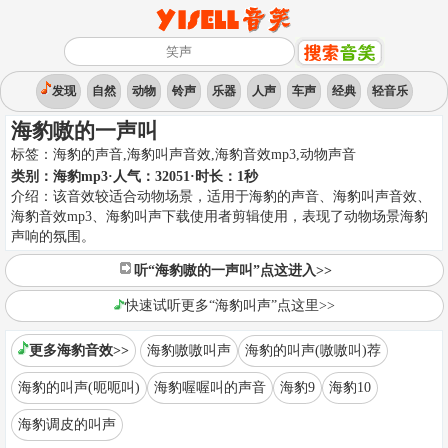
发现
自然
动物
铃声
乐器
人声
车声
经典
轻音乐
海豹嗷的一声叫
标签：
海豹的声音,海豹叫声音效,海豹音效mp3
,
动物声音
类别：
海豹mp3
·人气：32051
·时长：
1
秒
介绍：
该音效较适合动物场景，适用于海豹的声音、海豹叫声音效、
海豹音效mp3、海豹叫声下载使用者剪辑使用，表现了动物场景海豹
声响的氛围。
听“海豹嗷的一声叫”点这进入>>
快速试听更多“海豹叫声”点这里>>
更多海豹音效>>
海豹嗷嗷叫声
海豹的叫声(嗷嗷叫)荐
海豹的叫声(呃呃叫)
海豹喔喔叫的声音
海豹9
海豹10
海豹调皮的叫声