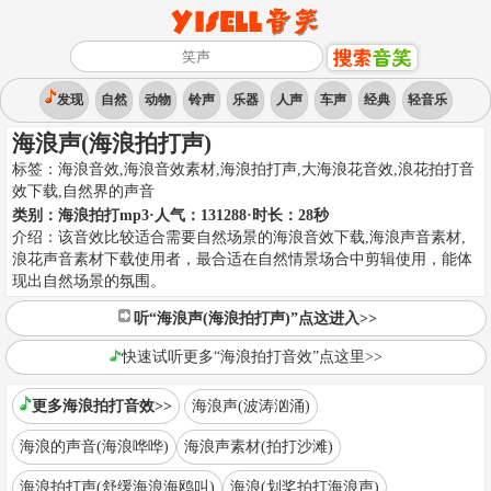
发现
自然
动物
铃声
乐器
人声
车声
经典
轻音乐
海浪声(海浪拍打声)
标签：
海浪音效,海浪音效素材,海浪拍打声,大海浪花音效,浪花拍打音
效下载
,
自然界的声音
类别：
海浪拍打mp3
·人气：131288
·时长：
28
秒
介绍：
该音效比较适合需要自然场景的海浪音效下载,海浪声音素材,
浪花声音素材下载使用者，最合适在自然情景场合中剪辑使用，能体
现出自然场景的氛围。
听“海浪声(海浪拍打声)”点这进入>>
快速试听更多“海浪拍打音效”点这里>>
更多海浪拍打音效>>
海浪声(波涛汹涌)
海浪的声音(海浪哗哗)
海浪声素材(拍打沙滩)
海浪拍打声(舒缓海浪海鸥叫)
海浪(划桨拍打海浪声)