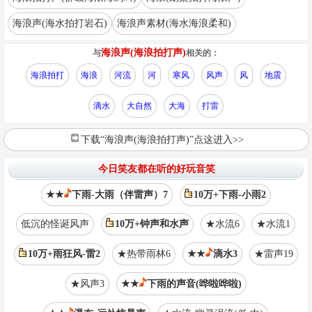
海浪声(海水拍打岩石)
海浪声素材(海水海浪柔和)
海浪声(海浪拍打声)
与
相关的：
海浪拍打
海浪
河流
河
寒风
风声
风
地震
滴水
大自然
大海
打雷
下载“海浪声(海浪拍打声)”点这进入>>
今日笑友都在听的好玩音笑
★★
下雨-大雨（伴雷声）7
10万+下雨-小雨2
低沉的怪诞风声
10万+钟声和水声
★水流6
★水流1
10万+雨狂风-雷2
★热带雨林6
★★
滴水3
★雷声19
★风声3
★★
下雨的声音(哗啦哗啦)