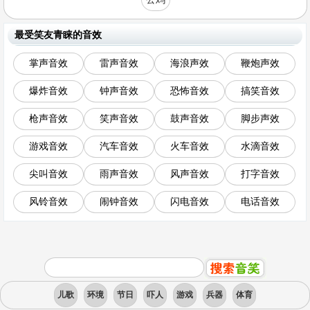
最受笑友青睐的音效
掌声音效
雷声音效
海浪声效
鞭炮声效
爆炸音效
钟声音效
恐怖音效
搞笑音效
枪声音效
笑声音效
鼓声音效
脚步声效
游戏音效
汽车音效
火车音效
水滴音效
尖叫音效
雨声音效
风声音效
打字音效
风铃音效
闹钟音效
闪电音效
电话音效
儿歌
环境
节日
吓人
游戏
兵器
体育