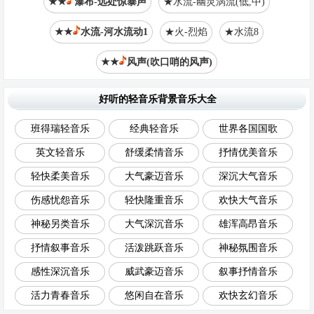
★★
瀑布-远处惊暴声
★水流-幽灵涡流(低,中)
★★
水流-河水流动1
★火-烈焰
★水流8
★★
风声(吹口哨的风声)
好听的轻音乐背景音乐大全
班得瑞轻音乐
经典轻音乐
世界各国国歌
英文轻音乐
舒缓柔情音乐
抒情优美音乐
轻快柔美音乐
大气豪迈音乐
深沉大气音乐
伤感忧怨音乐
轻快隆重音乐
欢快大气音乐
神秘另类音乐
大气深沉音乐
雄浑高昂音乐
抒情叙事音乐
活泼跳跃音乐
神秘氛围音乐
感性深沉音乐
威武豪迈音乐
叙事抒情音乐
活力青春音乐
悠闲自在音乐
欢快玄幻音乐