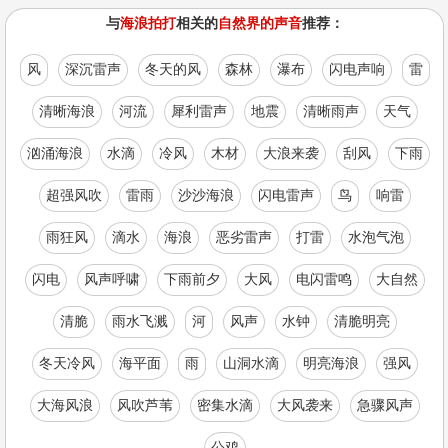
与
海浪拍打
相关的
自然界的声音
推荐：
风
深沉雷声
冬天的风
森林
瀑布
闪电声响
雷
清晰海浪
河流
犀利雷声
地震
清晰雨声
天气
汹涌海浪
水滴
冷风
木材
大浪来袭
刮风
下雨
超强风吹
雷雨
沙沙海浪
闪电雷声
鸟
响雷
雨狂风
滴水
海浪
恶劣雷声
打雷
水泡气泡
闪电
风声呼啸
下雨前夕
大风
电闪雷鸣
大自然
清脆
雨水飞溅
河
风声
水钟
清脆明亮
冬天冷风
海平面
雨
山洞水滴
明亮海浪
强风
大海风浪
风吹芦苇
密集水滴
大风袭来
急骤风声
公鸡